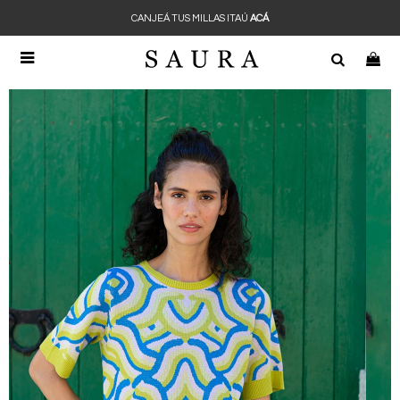
CANJEÁ TUS MILLAS ITAÚ
ACÁ
