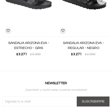
SANDALIA ARIZONA EVA -
SANDALIA ARIZONA EVA -
ESTRECHO - GRIS
REGULAR - NEGRO
3.271
3.990
3.271
3.990
$
$
$
$
NEWSLETTER
¡Suscribite y recibí todas nuestras novedades!
SUSCRIBIRME