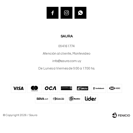



SAURA
094161774
Atención al cliente, Montevideo
info@saura.com.uy
De Lunes a Viernes de 9:00 a 17:00 hs.
© Copyright 2026 / Saura