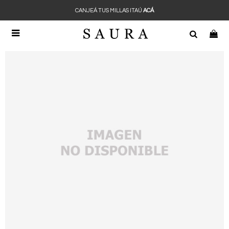
CANJEÁ TUS MILLAS ITAÚ
ACÁ
