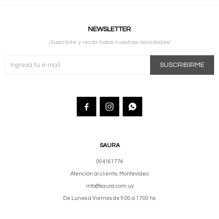
NEWSLETTER
¡Suscribite y recibí todas nuestras novedades!
SUSCRIBIRME



SAURA
094161774
Atención al cliente, Montevideo
info@saura.com.uy
De Lunes a Viernes de 9:00 a 17:00 hs.