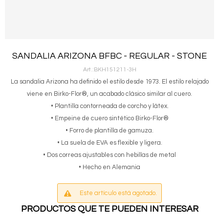
SANDALIA ARIZONA BFBC - REGULAR - STONE
BKH151211-3H
La sandalia Arizona ha definido el estilo desde 1973. El estilo relajado
viene en Birko-Flor®, un acabado clásico similar al cuero.
• Plantilla contorneada de corcho y látex.
• Empeine de cuero sintético Birko-Flor®
• Forro de plantilla de gamuza.
• La suela de EVA es flexible y ligera.
• Dos correas ajustables con hebillas de metal
• Hecho en Alemania
Este artículo está agotado.
PRODUCTOS QUE TE PUEDEN INTERESAR