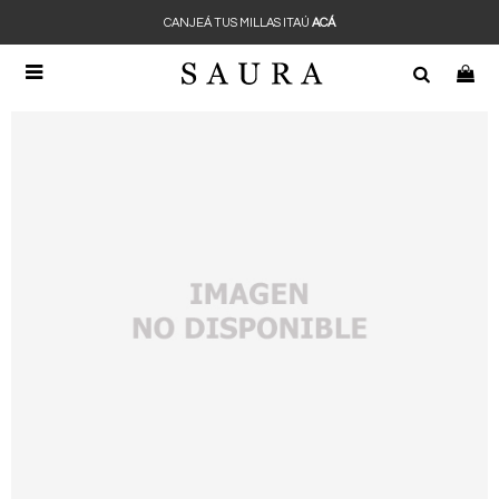
CANJEÁ TUS MILLAS ITAÚ
ACÁ
