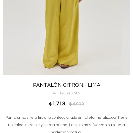
PANTALÓN CITRON - LIMA
126IY137-LN
1.713
4.990
$
$
Pantalón sastrero tiro alto confeccionado en tafeta metalizada. Tiene
un calce increible y pierna ancha. Las pinzas refuerzan su silueta
moderna y actual.