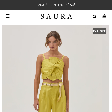
CANJEÁ TUS MILLAS ITAÚ
ACÁ
