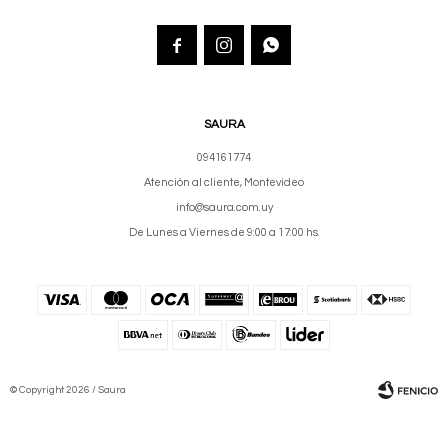



SAURA
094161774
Atención al cliente, Montevideo
info@saura.com.uy
De Lunes a Viernes de 9:00 a 17:00 hs.
© Copyright 2026 / Saura