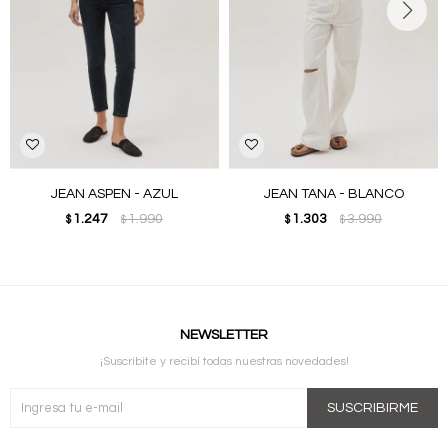
JEAN ASPEN - AZUL
JEAN TANA - BLANCO
1.247
1.990
1.303
3.990
$
$
$
$
NEWSLETTER
¡Suscribite y recibí todas nuestras novedades!
SUSCRIBIRME