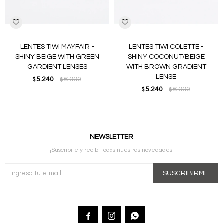
LENTES TIWI MAYFAIR -
LENTES TIWI COLETTE -
SHINY BEIGE WITH GREEN
SHINY COCONUT/BEIGE
GARDIENT LENSES
WITH BROWN GRADIENT
LENSE
5.240
6.990
$
$
5.240
6.990
$
$
NEWSLETTER
¡Suscribite y recibí todas nuestras novedades!
SUSCRIBIRME


