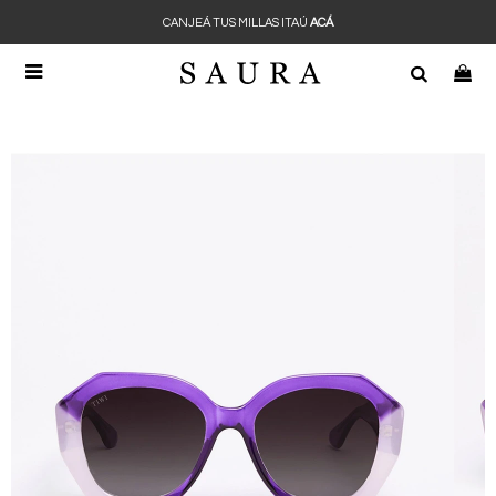
CANJEÁ TUS MILLAS ITAÚ
ACÁ
