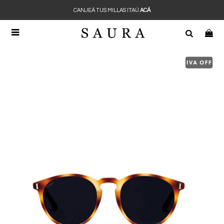
CANJEÁ TUS MILLAS ITAÚ
ACÁ
