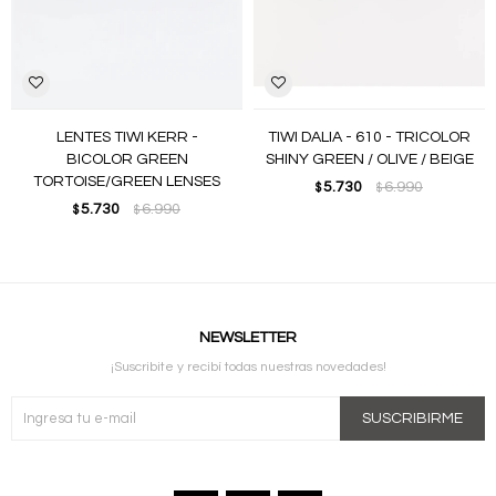
LENTES TIWI KERR -
TIWI DALIA - 610 - TRICOLOR
BICOLOR GREEN
SHINY GREEN / OLIVE / BEIGE
TORTOISE/GREEN LENSES
5.730
6.990
$
$
5.730
6.990
$
$
NEWSLETTER
¡Suscribite y recibí todas nuestras novedades!
SUSCRIBIRME