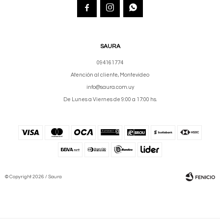



SAURA
094161774
Atención al cliente, Montevideo
info@saura.com.uy
De Lunes a Viernes de 9:00 a 17:00 hs.
© Copyright 2026 / Saura