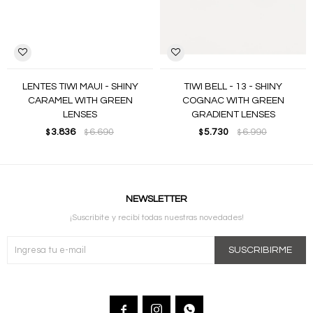
LENTES TIWI MAUI - SHINY
TIWI BELL - 13 - SHINY
CARAMEL WITH GREEN
COGNAC WITH GREEN
LENSES
GRADIENT LENSES
3.836
6.690
5.730
6.990
$
$
$
$
NEWSLETTER
¡Suscribite y recibí todas nuestras novedades!
SUSCRIBIRME


