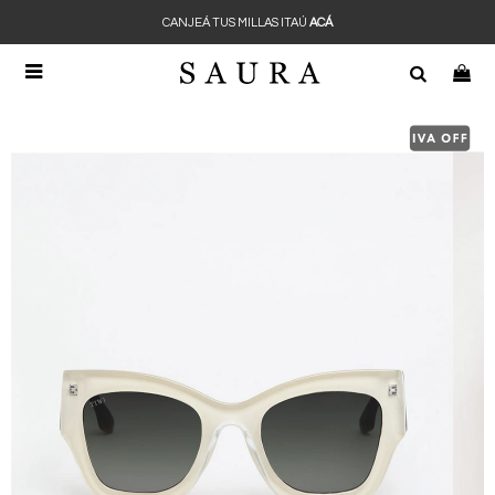
CANJEÁ TUS MILLAS ITAÚ
ACÁ
