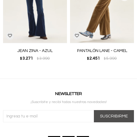
JEAN ZINA - AZUL
PANTALÓN LANE - CAMEL
3.271
3.990
2.451
5.990
$
$
$
$
NEWSLETTER
¡Suscribite y recibí todas nuestras novedades!
SUSCRIBIRME