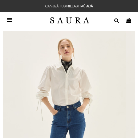
CANJEÁ TUS MILLAS ITAÚ
ACÁ
