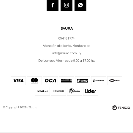



SAURA
094161774
Atención al cliente, Montevideo
info@saura.com.uy
De Lunes a Viernes de 9:00 a 17:00 hs.
© Copyright 2026 / Saura