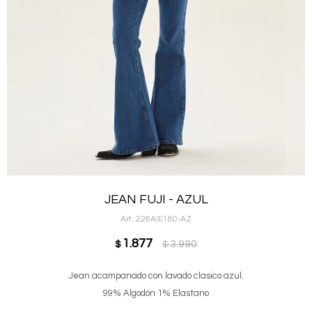
JEAN FUJI - AZUL
226AIE180-AZ
1.877
3.990
$
$
Jean acampanado con lavado clasico azul.
99% Algodón 1% Elastano