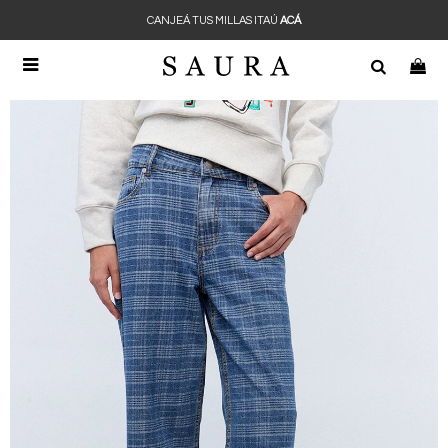
CANJEÁ TUS MILLAS ITAÚ
ACÁ
