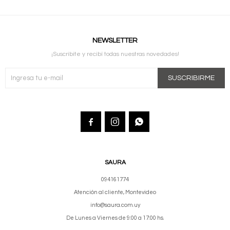
NEWSLETTER
¡Suscribite y recibí todas nuestras novedades!
SUSCRIBIRME



SAURA
094161774
Atención al cliente, Montevideo
info@saura.com.uy
De Lunes a Viernes de 9:00 a 17:00 hs.