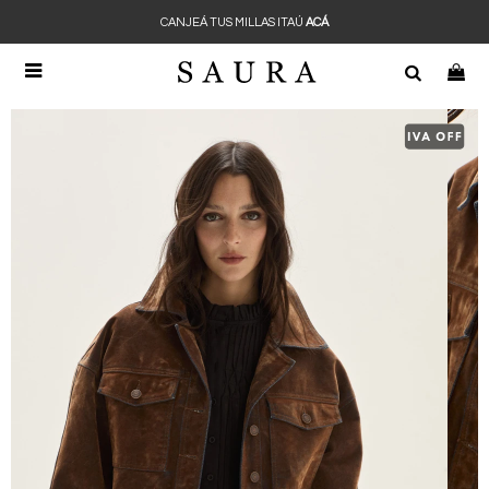
CANJEÁ TUS MILLAS ITAÚ
ACÁ
