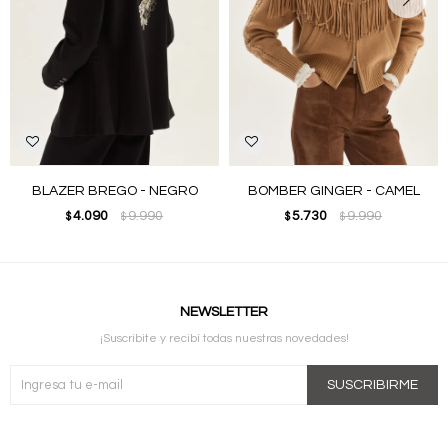
BLAZER BREGO - NEGRO
BOMBER GINGER - CAMEL
4.090
9.990
5.730
9.990
$
$
$
$
NEWSLETTER
¡Suscribite y recibí todas nuestras novedades!
SUSCRIBIRME