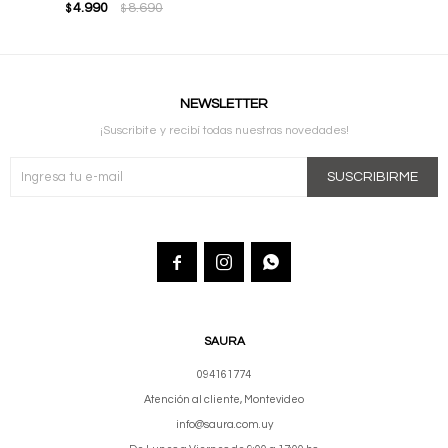
4.990
8.690
$
$
NEWSLETTER
¡Suscribite y recibí todas nuestras novedades!
SUSCRIBIRME



SAURA
094161774
Atención al cliente, Montevideo
info@saura.com.uy