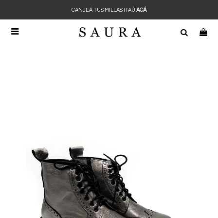
CANJEÁ TUS MILLAS ITAÚ
ACÁ
