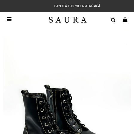
CANJEÁ TUS MILLAS ITAÚ
ACÁ
