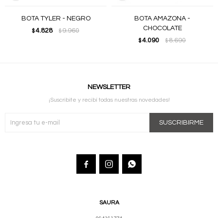
BOTA TYLER - NEGRO
BOTA AMAZONA -
CHOCOLATE
4.828
9.960
$
$
4.090
8.690
$
$
NEWSLETTER
¡Suscribite y recibí todas nuestras novedades!
SUSCRIBIRME



SAURA