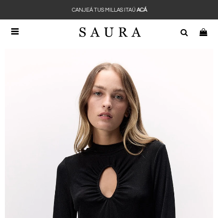
CANJEÁ TUS MILLAS ITAÚ
ACÁ
