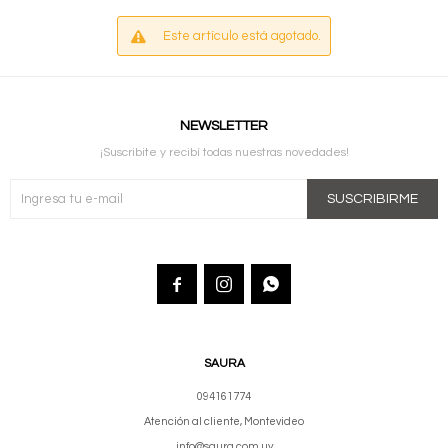
Este artículo está agotado.
NEWSLETTER
¡Suscribite y recibí todas nuestras novedades!
SUSCRIBIRME



SAURA
094161774
Atención al cliente, Montevideo
info@saura.com.uy