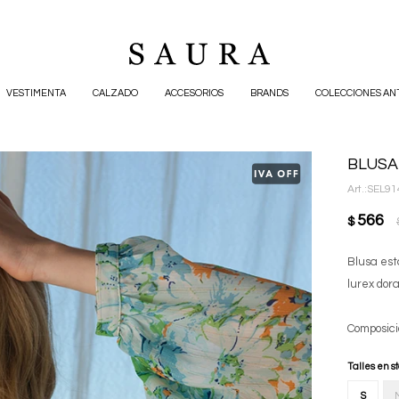
VESTIMENTA
CALZADO
ACCESORIOS
BRANDS
COLECCIONES AN
BLUSA
SEL91
566
$
Blusa est
lurex dora
Composici
Talles en s
S