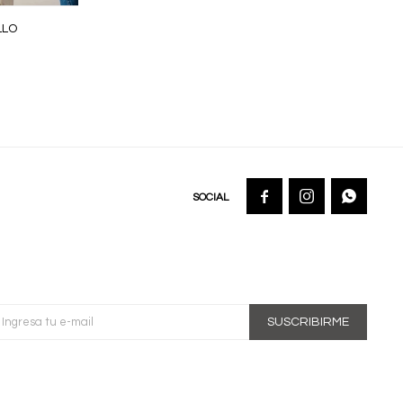
LLO



SUSCRIBIRME