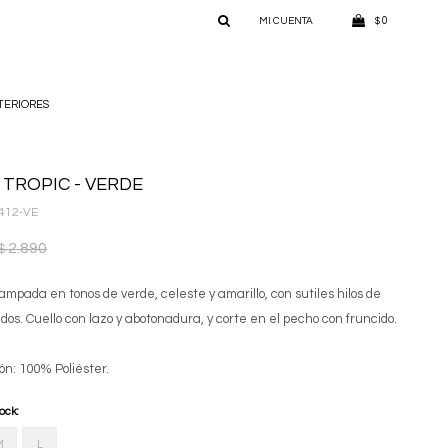
0
$
TERIORES
 TROPIC - VERDE
412-VE
2.890
$
ampada en tonos de verde, celeste y amarillo, con sutiles hilos de
dos. Cuello con lazo y abotonadura, y corte en el pecho con fruncido.
ón: 100% Poliéster.
tock:
M
L