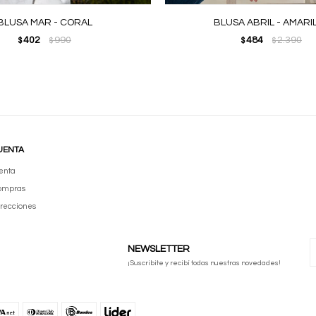
BLUSA MAR - CORAL
BLUSA ABRIL - AMARI
402
990
484
2.390
$
$
$
$
UENTA
enta
compras
irecciones
NEWSLETTER
¡Suscribite y recibí todas nuestras novedades!