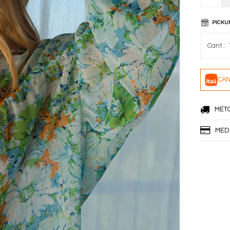
PICKU
CAN
MÉT
MED