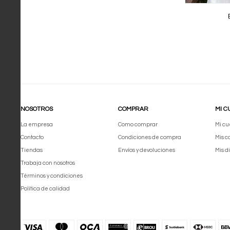
NOSOTROS
COMPRAR
MI C
La empresa
Como comprar
Mi cu
Contacto
Condiciones de compra
Mis 
Tiendas
Envíos y devoluciones
Mis d
Trabaja con nosotros
Términos y condiciones
Política de calidad