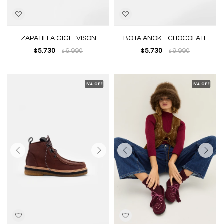
ZAPATILLA GIGI - VISON
BOTA ANOK - CHOCOLATE
5.730
6.990
5.730
9.990
$
$
$
$