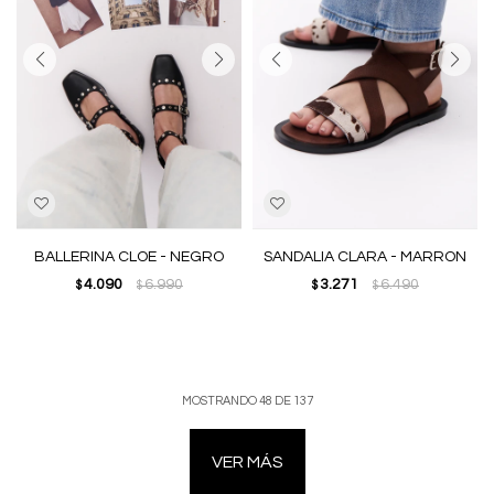
BALLERINA CLOE - NEGRO
SANDALIA CLARA - MARRON
4.090
6.990
3.271
6.490
$
$
$
$
MOSTRANDO
48
DE
137
VER MÁS