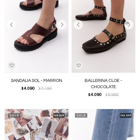
SANDALIA SOL - MARRON
BALLERINA CLOE -
CHOCOLATE
4.090
7.190
$
$
4.090
6.990
$
$