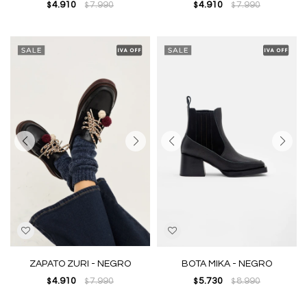
4.910
7.990
4.910
7.990
$
$
$
$
ZAPATO ZURI - NEGRO
BOTA MIKA - NEGRO
4.910
7.990
5.730
8.990
$
$
$
$