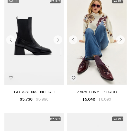
BOTA SIENA - NEGRO
ZAPATO IVY - BORDO
5.730
8.990
5.648
6.890
$
$
$
$