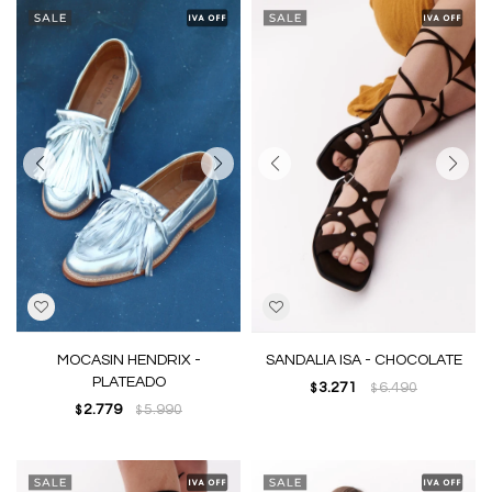
MOCASIN HENDRIX -
SANDALIA ISA - CHOCOLATE
PLATEADO
3.271
6.490
$
$
2.779
5.990
$
$