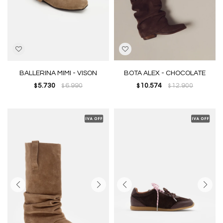
BALLERINA MIMI - VISON
BOTA ALEX - CHOCOLATE
5.730
6.990
10.574
12.900
$
$
$
$