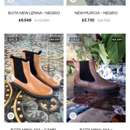
BOTA NEW LENNA - NEGRO
NEW MURCIA - NEGRO
6.549
10.990
5.730
9.790
$
$
$
$