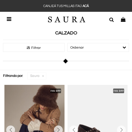
CANJEÁ TUS MILLAS ITAÚ
ACÁ

CALZADO
Recomendados
Filtrar
Filtrando por:
Saura