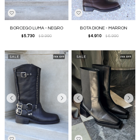
BORCEGO LUMA - NEGRO
BOTA DIONE - MARRON
5.730
9.990
4.910
6.990
$
$
$
$