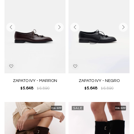
ZAPATO IVY - MARRON
ZAPATO IVY - NEGRO
5.648
6.890
5.648
6.890
$
$
$
$