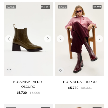
BOTA MIKA - VERDE
BOTA SIENA - BORDO
OSCURO
5.730
8.990
$
$
5.730
8.990
$
$