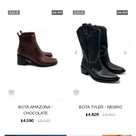
BOTA AMAZONA -
BOTA TYLER - NEGRO
CHOCOLATE
4.828
9.960
$
$
4.090
8.690
$
$