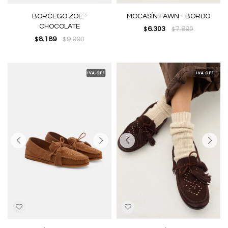
BORCEGO ZOE -
MOCASÍN FAWN - BORDO
CHOCOLATE
6.303
7.690
$
$
8.189
9.990
$
$