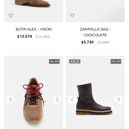
BOTA ALEX - VISON
ZAPATILLA GIGI -
CHOCOLATE
10.574
12.900
$
$
5.730
6.990
$
$