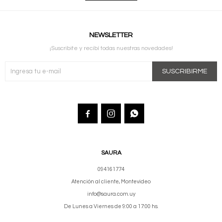
NEWSLETTER
¡Suscribite y recibí todas nuestras novedades!
SUSCRIBIRME



SAURA
094161774
Atención al cliente, Montevideo
info@saura.com.uy
De Lunes a Viernes de 9:00 a 17:00 hs.