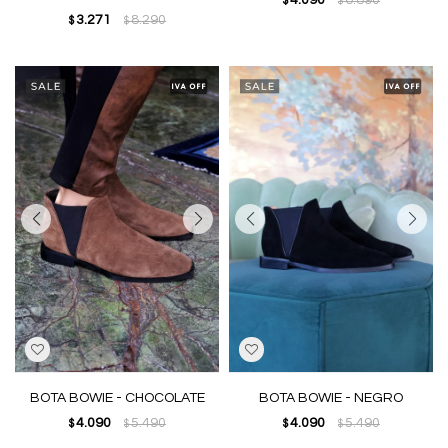
4.090
6.890
$
$
3.271
8.290
$
$
BOTA BOWIE - CHOCOLATE
BOTA BOWIE - NEGRO
4.090
5.490
4.090
5.490
$
$
$
$