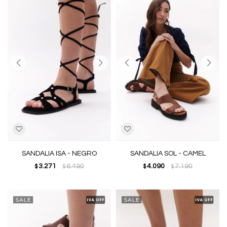
SANDALIA ISA - NEGRO
SANDALIA SOL - CAMEL
3.271
6.490
4.090
7.190
$
$
$
$