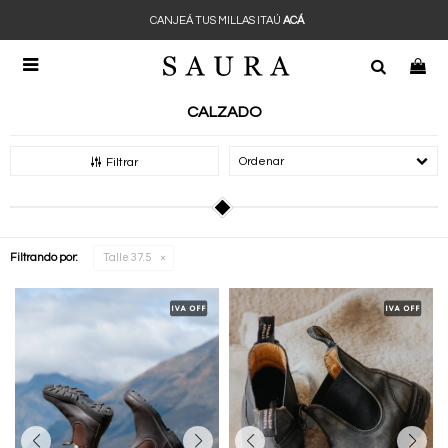
CANJEÁ TUS MILLAS ITAÚ
ACÁ

CALZADO
Recomendados
Filtrar
Filtrando por:
Talle 37.5