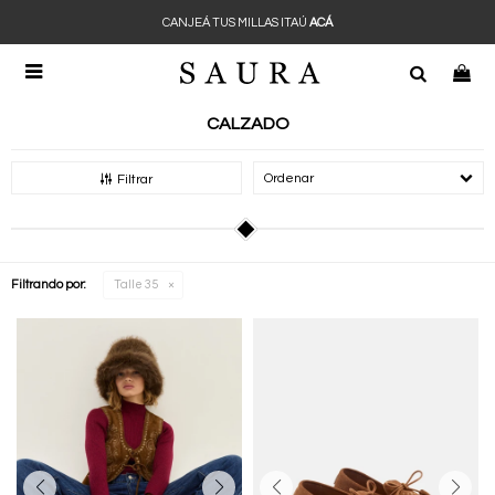
CANJEÁ TUS MILLAS ITAÚ
ACÁ

CALZADO
Recomendados
Filtrar
Filtrando por:
Talle 35