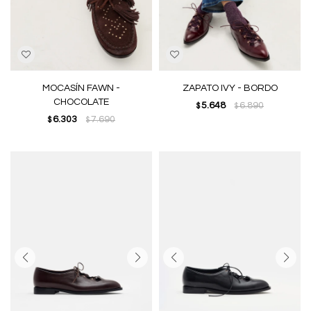
MOCASÍN FAWN -
ZAPATO IVY - BORDO
CHOCOLATE
5.648
6.890
$
$
6.303
7.690
$
$