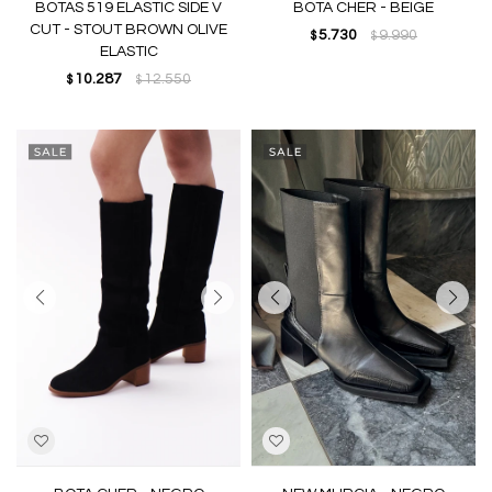
BOTAS 519 ELASTIC SIDE V
BOTA CHER - BEIGE
CUT - STOUT BROWN OLIVE
5.730
9.990
$
$
ELASTIC
10.287
12.550
$
$