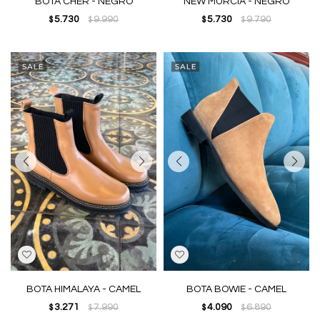
BOTA CHER - NEGRO
NEW MURCIA - NEGRO
5.730
9.990
5.730
9.790
$
$
$
$
BOTA HIMALAYA - CAMEL
BOTA BOWIE - CAMEL
3.271
7.990
4.090
6.890
$
$
$
$