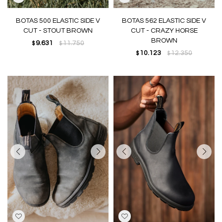
BOTAS 500 ELASTIC SIDE V
BOTAS 562 ELASTIC SIDE V
CUT - STOUT BROWN
CUT - CRAZY HORSE
BROWN
9.631
11.750
$
$
10.123
12.350
$
$