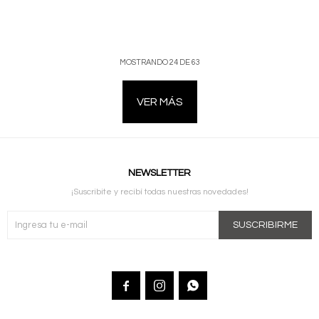
MOSTRANDO
24
DE
63
VER MÁS
NEWSLETTER
¡Suscribite y recibí todas nuestras novedades!
SUSCRIBIRME


