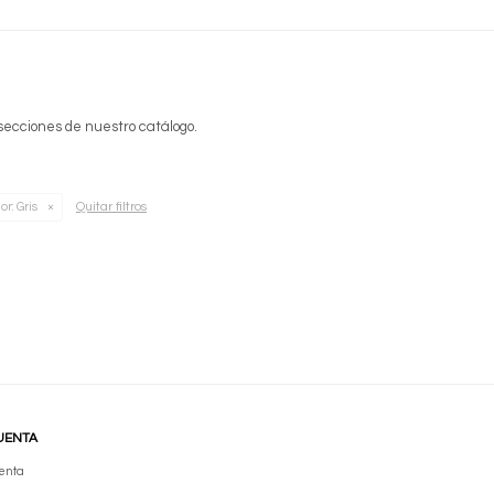
 secciones de nuestro catálogo.
Quitar filtros
or:
Gris
UENTA
enta