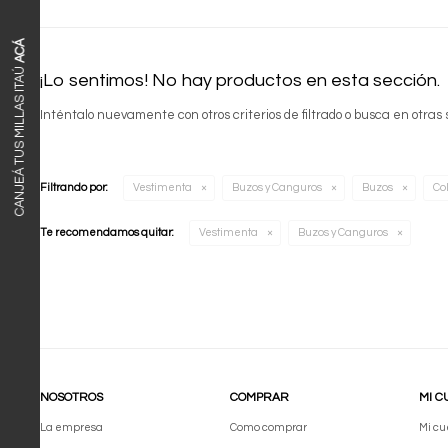
ACÁ
CANJEÁ TUS MILLAS ITAÚ
¡Lo sentimos! No hay productos en esta sección.
Inténtalo nuevamente con otros criterios de filtrado o busca en otras
Filtrando por:
Vestimenta
Buzos y Canguros
Buzos
Col
Te recomendamos quitar:
Vestimenta
Buzos y Canguros
NOSOTROS
COMPRAR
MI C
La empresa
Como comprar
Mi cu