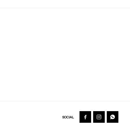


