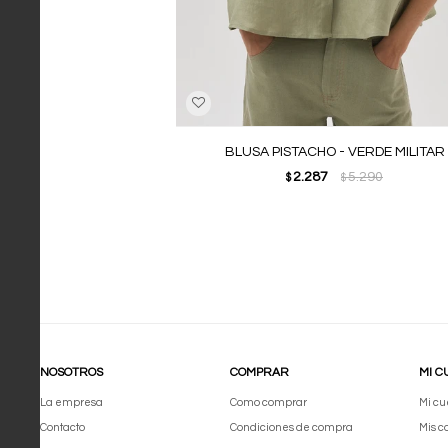
BLUSA PISTACHO - VERDE MILITAR
2.287
5.290
$
$
NOSOTROS
COMPRAR
MI C
La empresa
Como comprar
Mi cu
Contacto
Condiciones de compra
Mis 