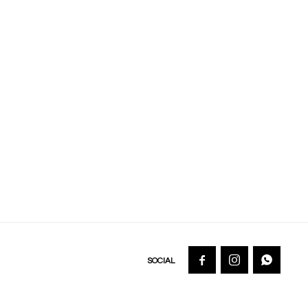


