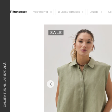
Filtrando por:
Vestimenta
Blusas y camisas
Blusas
Col
ACÁ
CANJEÁ TUS MILLAS ITAÚ