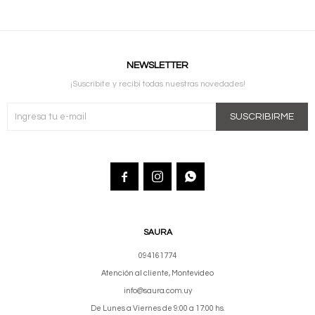
NEWSLETTER
¡Suscribite y recibí todas nuestras novedades!
SUSCRIBIRME



SAURA
094161774
Atención al cliente, Montevideo
info@saura.com.uy
De Lunes a Viernes de 9:00 a 17:00 hs.