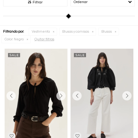
Recomendados
Filtrar
Filtrando por:
Vestimenta
Blusas y camisas
Blusas
Quitar filtros
Color:
Negro