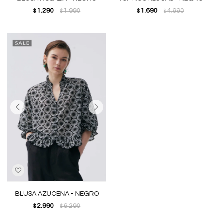
1.290
1.990
1.690
4.990
$
$
$
$
BLUSA AZUCENA - NEGRO
2.990
6.290
$
$