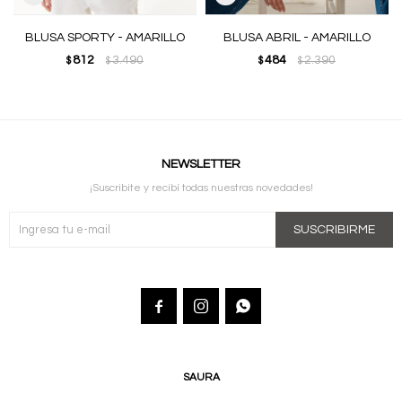
BLUSA SPORTY - AMARILLO
BLUSA ABRIL - AMARILLO
812
3.490
484
2.390
$
$
$
$
NEWSLETTER
¡Suscribite y recibí todas nuestras novedades!
SUSCRIBIRME



SAURA