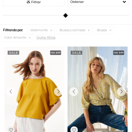
Recomendados
Filtrar
Filtrando por:
Vestimenta
Blusas y camisas
Blusas
Quitar filtros
Color:
Amarillo