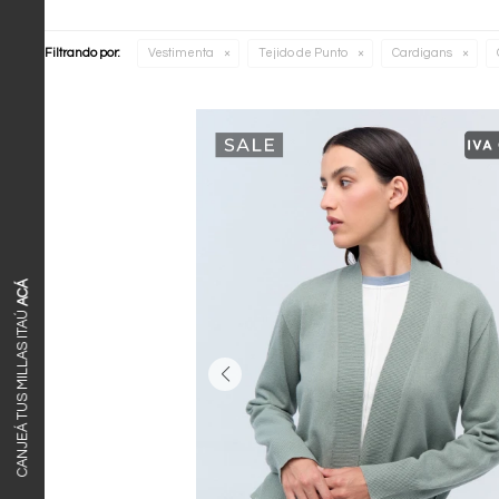
Filtrando por:
Vestimenta
Tejido de Punto
Cardigans
ACÁ
CANJEÁ TUS MILLAS ITAÚ