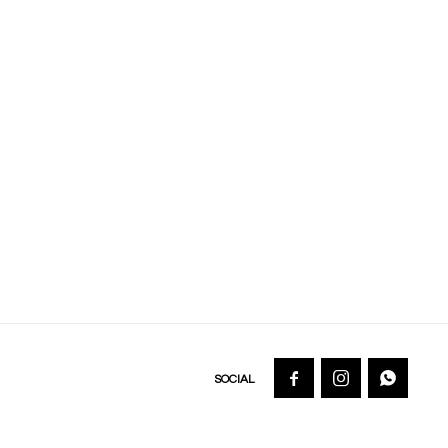


