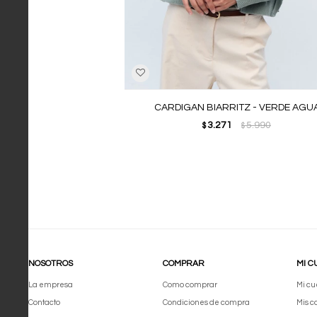
CARDIGAN BIARRITZ - VERDE AGU
3.271
5.990
$
$
NOSOTROS
COMPRAR
MI C
La empresa
Como comprar
Mi cu
Contacto
Condiciones de compra
Mis 