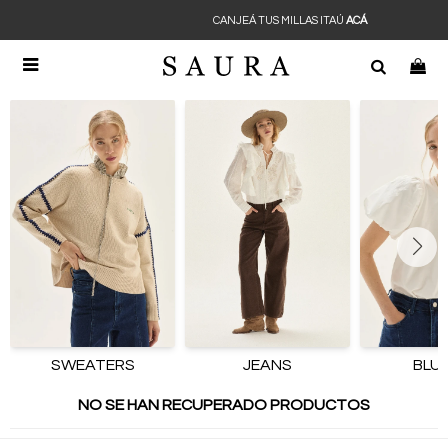
CANJEÁ TUS MILLAS ITAÚ
ACÁ

SWEATERS
JEANS
BLU
NO SE HAN RECUPERADO PRODUCTOS