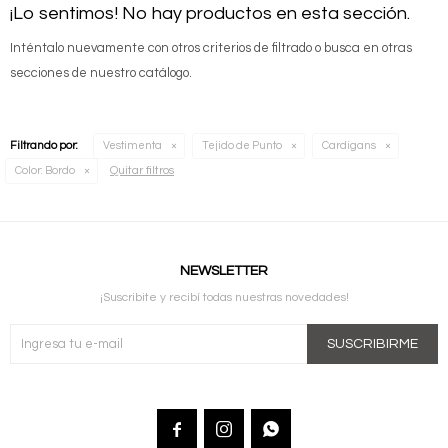
¡Lo sentimos! No hay productos en esta sección.
Inténtalo nuevamente con otros criterios de filtrado o busca en otras
secciones de nuestro catálogo.
Filtrando por:
Vestimenta
Tejido de Punto
Cardigans
Quitar filtros
Color:
Bordo
NEWSLETTER
¡Suscribite y recibí todas nuestras novedades!
SUSCRIBIRME


