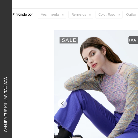
Quitar f
Filtrando por:
Vestimenta
Remeras
Color:
Rosa
ACÁ
CANJEÁ TUS MILLAS ITAÚ