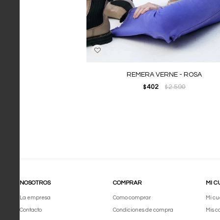
REMERA VERNE - ROSA
402
2.590
$
$
NOSOTROS
COMPRAR
MI C
La empresa
Como comprar
Mi cu
Contacto
Condiciones de compra
Mis 