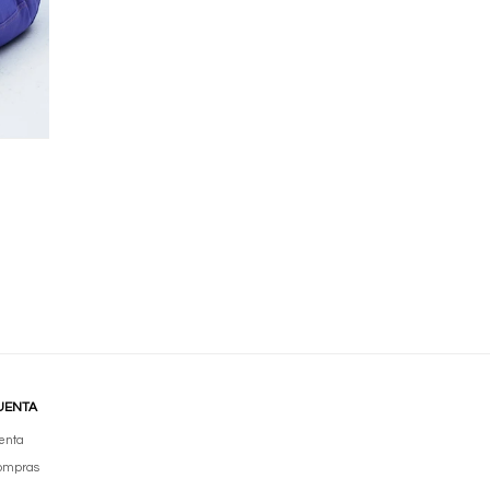
UENTA
enta
compras