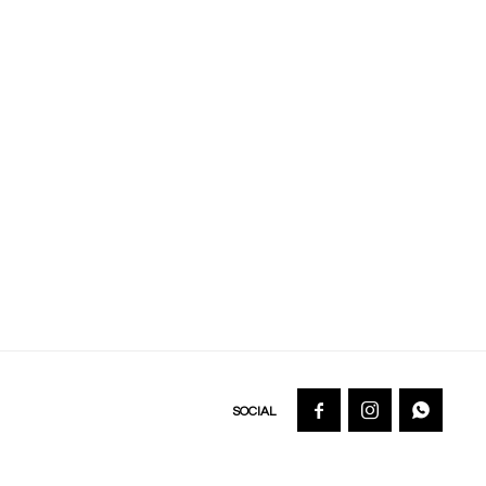


