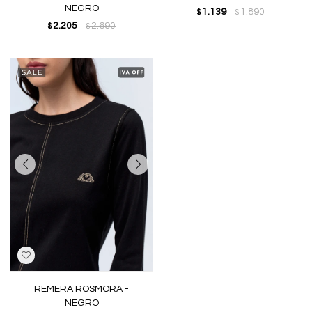
NEGRO
1.139
1.890
$
$
2.205
2.690
$
$
REMERA ROSMORA -
NEGRO