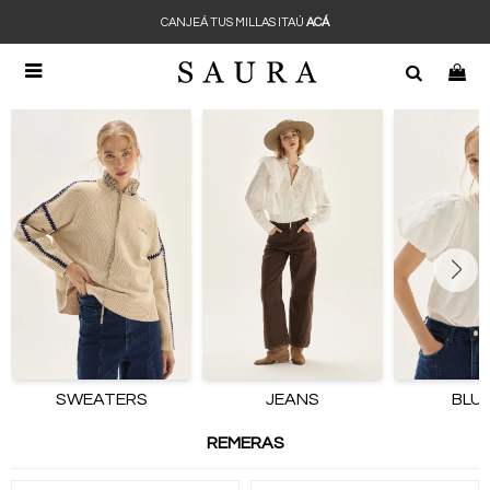
CANJEÁ TUS MILLAS ITAÚ
ACÁ

SWEATERS
JEANS
BLU
REMERAS