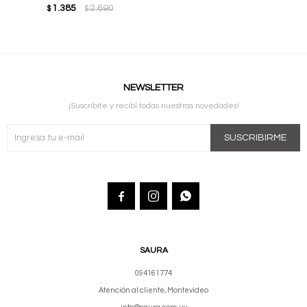
1.385
2.690
$
$
NEWSLETTER
¡Suscribite y recibí todas nuestras novedades!
SUSCRIBIRME



SAURA
094161774
Atención al cliente, Montevideo