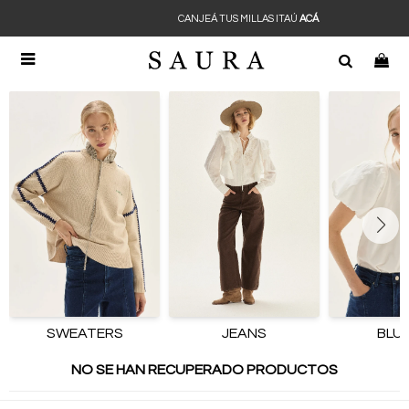
CANJEÁ TUS MILLAS ITAÚ
ACÁ

SWEATERS
JEANS
BLU
NO SE HAN RECUPERADO PRODUCTOS