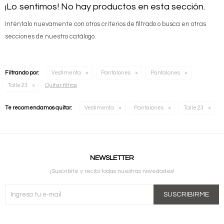
¡Lo sentimos! No hay productos en esta sección.
Inténtalo nuevamente con otros criterios de filtrado o busca en otras
secciones de nuestro catálogo.
Filtrando por:
Vestimenta
Pantalones
Pantalones
Quitar filtros
Talle 23
Te recomendamos quitar:
Vestimenta
Pantalones
Talle 23
NEWSLETTER
¡Suscribite y recibí todas nuestras novedades!
SUSCRIBIRME