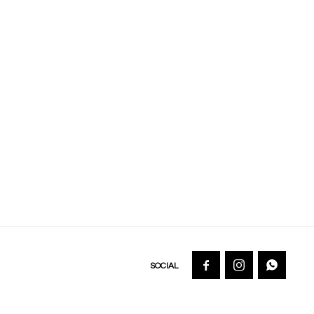


