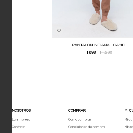
PANTALÓN INDIANA - CAMEL
893
1.290
$
$
NOSOTROS
COMPRAR
MI C
La empresa
Como comprar
Mi cu
Contacto
Condiciones de compra
Mis 