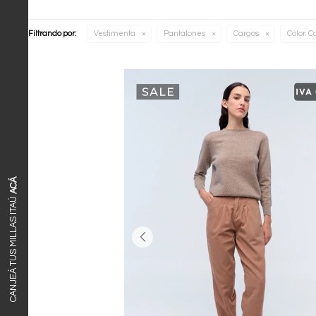
Filtrando por:
Vestimenta
Pantalones
Cargos
Color:
C
ACÁ
CANJEÁ TUS MILLAS ITAÚ