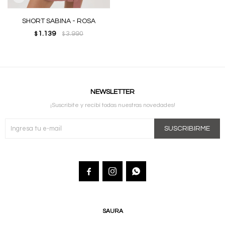
SHORT SABINA - ROSA
1.139
3.990
$
$
NEWSLETTER
¡Suscribite y recibí todas nuestras novedades!
SUSCRIBIRME



SAURA