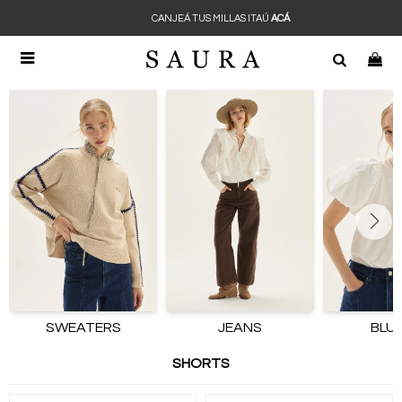
CANJEÁ TUS MILLAS ITAÚ
ACÁ

SWEATERS
JEANS
BLU
SHORTS