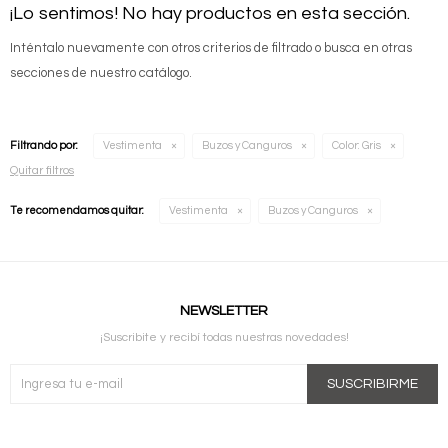
¡Lo sentimos! No hay productos en esta sección.
Inténtalo nuevamente con otros criterios de filtrado o busca en otras
secciones de nuestro catálogo.
Filtrando por:
Vestimenta
Buzos y Canguros
Color:
Gris
Quitar filtros
Te recomendamos quitar:
Vestimenta
Buzos y Canguros
NEWSLETTER
¡Suscribite y recibí todas nuestras novedades!
SUSCRIBIRME