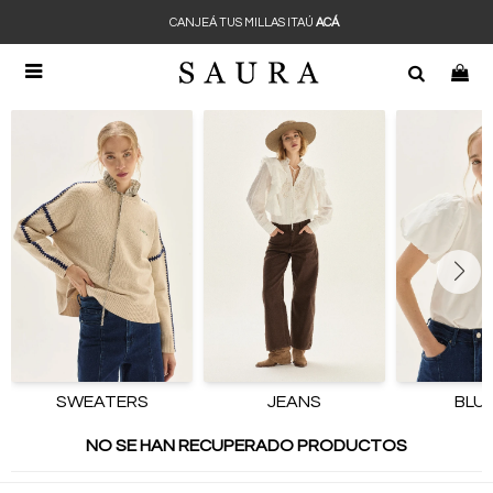
CANJEÁ TUS MILLAS ITAÚ
ACÁ

SWEATERS
JEANS
BLU
NO SE HAN RECUPERADO PRODUCTOS