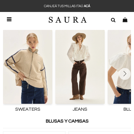
CANJEÁ TUS MILLAS ITAÚ
ACÁ

SWEATERS
JEANS
BLU
BLUSAS Y CAMISAS