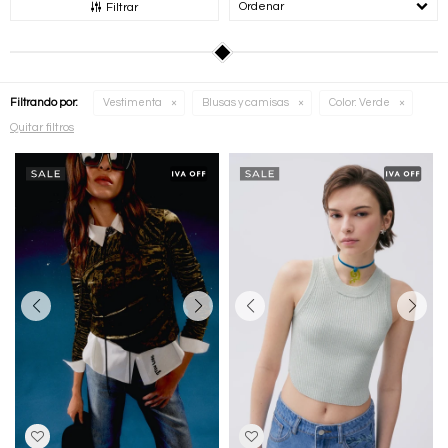
Recomendados
Filtrar
Filtrando por:
Vestimenta
Blusas y camisas
Color:
Verde
Quitar filtros