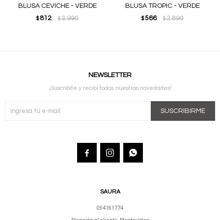
BLUSA CEVICHE - VERDE
BLUSA TROPIC - VERDE
812
3.990
566
2.890
$
$
$
$
NEWSLETTER
¡Suscribite y recibí todas nuestras novedades!
SUSCRIBIRME



SAURA
094161774