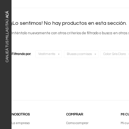
ACÁ
CANJEÁ TUS MILLAS ITAÚ
¡Lo sentimos! No hay productos en esta sección.
Inténtalo nuevamente con otros criterios de filtrado o busca en otras
Filtrando por:
Vestimenta
Blusas y camisas
Color:
Gris Claro
NOSOTROS
COMPRAR
MI C
La empresa
Como comprar
Mi cu