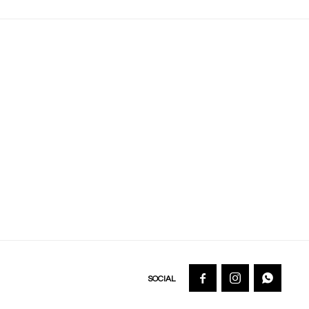


