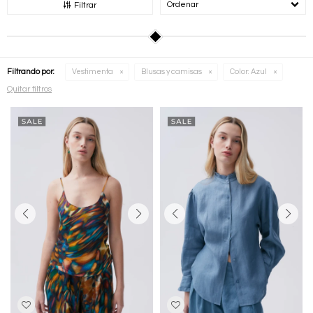
Recomendados
Filtrar
Filtrando por:
Vestimenta
Blusas y camisas
Color:
Azul
Quitar filtros