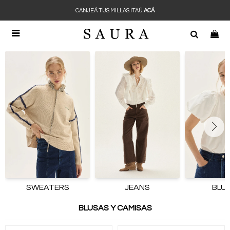
CANJEÁ TUS MILLAS ITAÚ
ACÁ

SWEATERS
JEANS
BLU
BLUSAS Y CAMISAS