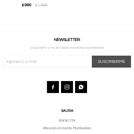
990
1.890
$
$
NEWSLETTER
¡Suscribite y recibí todas nuestras novedades!
SUSCRIBIRME



SAURA
094161774
Atención al cliente, Montevideo