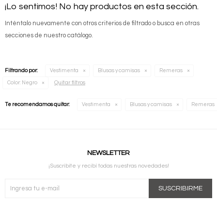
¡Lo sentimos! No hay productos en esta sección.
Inténtalo nuevamente con otros criterios de filtrado o busca en otras
secciones de nuestro catálogo.
Filtrando por:
Vestimenta
Blusas y camisas
Remeras
Quitar filtros
Color:
Negro
Te recomendamos quitar:
Vestimenta
Blusas y camisas
Remeras
NEWSLETTER
¡Suscribite y recibí todas nuestras novedades!
SUSCRIBIRME