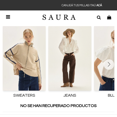
CANJEÁ TUS MILLAS ITAÚ
ACÁ

SWEATERS
JEANS
BLU
NO SE HAN RECUPERADO PRODUCTOS