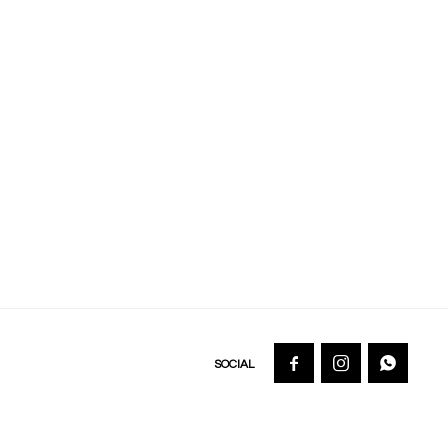


