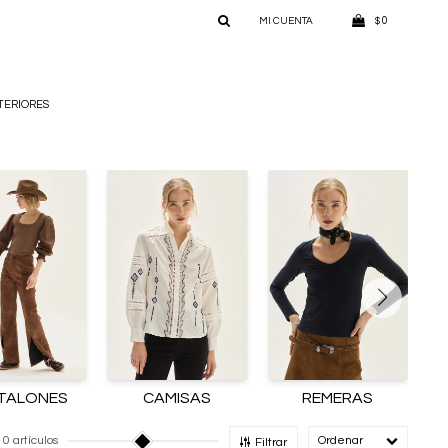
0
$
TERIORES
TALONES
CAMISAS
REMERAS
10 artículos
Recomendado
Filtrar