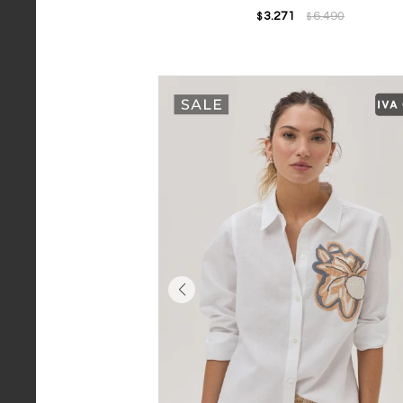
3.271
6.490
$
$