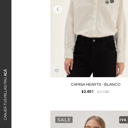
ACÁ
CANJEÁ TUS MILLAS ITAÚ
CAMISA HEARTS - BLANCO
2.451
4.490
$
$