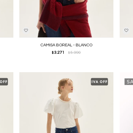
CAMISA BOREAL - BLANCO
3.271
5.990
$
$