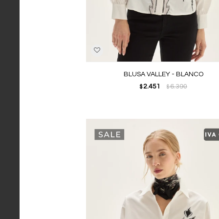
BLUSA VALLEY - BLANCO
2.451
6.390
$
$