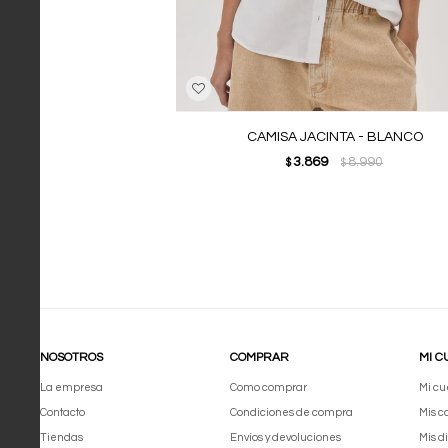
CAMISA JACINTA - BLANCO
3.869
8.990
$
$
NOSOTROS
COMPRAR
MI C
La empresa
Como comprar
Mi cu
Contacto
Condiciones de compra
Mis 
Tiendas
Envíos y devoluciones
Mis d