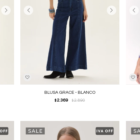
BLUSA GRACE - BLANCO
2.369
2.890
$
$