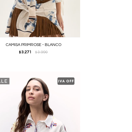
CAMISA PRIMROSE - BLANCO
3.271
3.990
$
$