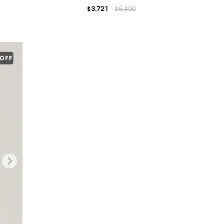
3.721
6.490
$
$