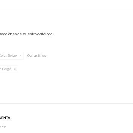
 secciones de nuestro catálogo.
Quitar filtros
Color:
Beige
r:
Beige
UENTA
enta