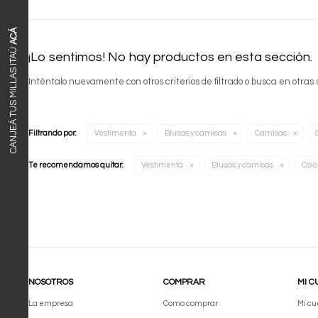
ACÁ
CANJEÁ TUS MILLAS ITAÚ
¡Lo sentimos! No hay productos en esta sección.
Inténtalo nuevamente con otros criterios de filtrado o busca en otras
Filtrando por:
Vestimenta
Blusas y camisas
Camisas
Te recomendamos quitar:
Vestimenta
Blusas y camisas
Colo
NOSOTROS
COMPRAR
MI C
La empresa
Como comprar
Mi cu