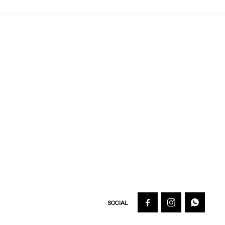


