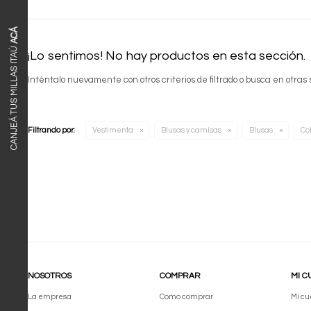
ACÁ
CANJEÁ TUS MILLAS ITAÚ
¡Lo sentimos! No hay productos en esta sección.
Inténtalo nuevamente con otros criterios de filtrado o busca en otras
Filtrando por:
Vestimenta
Blusas y camisas
Blusas
Col
NOSOTROS
COMPRAR
MI C
La empresa
Como comprar
Mi cu