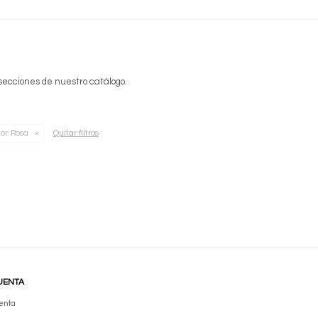
 secciones de nuestro catálogo.
Quitar filtros
or:
Rosa
UENTA
enta