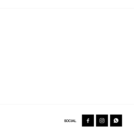


