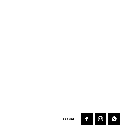


