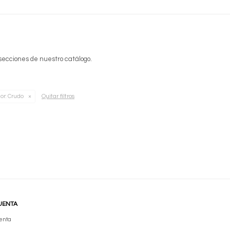
 secciones de nuestro catálogo.
Quitar filtros
or:
Crudo
UENTA
enta