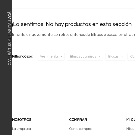
ACÁ
CANJEÁ TUS MILLAS ITAÚ
¡Lo sentimos! No hay productos en esta sección.
Inténtalo nuevamente con otros criterios de filtrado o busca en otras
Filtrando por:
Vestimenta
Blusas y camisas
Blusas
Col
NOSOTROS
COMPRAR
MI C
La empresa
Como comprar
Mi cu