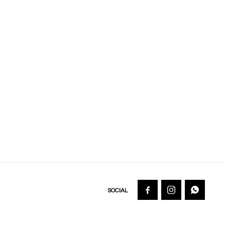


