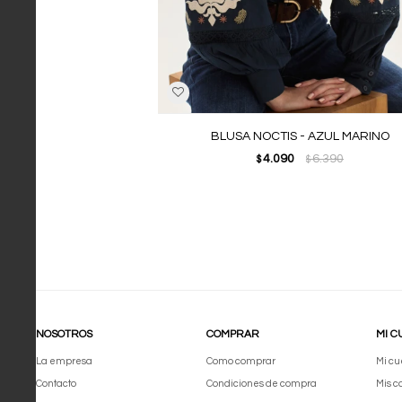
BLUSA NOCTIS - AZUL MARINO
4.090
6.390
$
$
NOSOTROS
COMPRAR
MI C
La empresa
Como comprar
Mi cu
Contacto
Condiciones de compra
Mis 