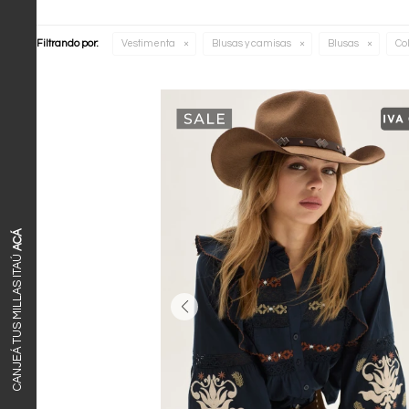
Filtrando por:
Vestimenta
Blusas y camisas
Blusas
Col
ACÁ
CANJEÁ TUS MILLAS ITAÚ