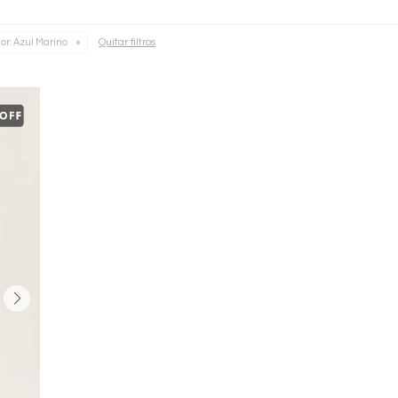
Quitar filtros
or:
Azul Marino