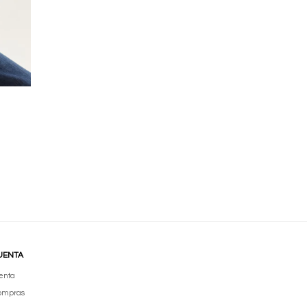
UENTA
enta
compras