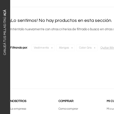
ACÁ
CANJEÁ TUS MILLAS ITAÚ
¡Lo sentimos! No hay productos en esta sección.
Inténtalo nuevamente con otros criterios de filtrado o busca en otras
Quitar filt
Filtrando por:
Vestimenta
Abrigos
Color:
Gris
NOSOTROS
COMPRAR
MI C
La empresa
Como comprar
Mi cu