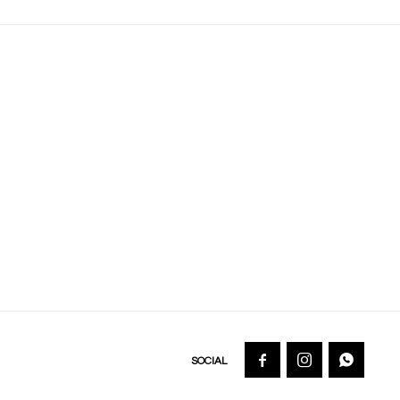


