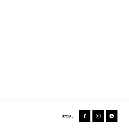


