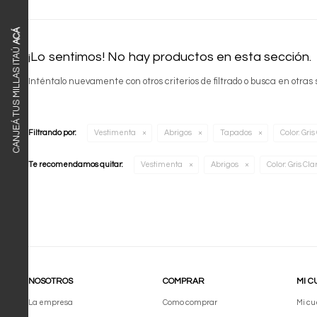
ACÁ
CANJEÁ TUS MILLAS ITAÚ
¡Lo sentimos! No hay productos en esta sección.
Inténtalo nuevamente con otros criterios de filtrado o busca en otras
Filtrando por:
Vestimenta
Abrigos
Tapados
Color:
Gris
Te recomendamos quitar:
Vestimenta
Abrigos
Color:
Gris Cla
NOSOTROS
COMPRAR
MI C
La empresa
Como comprar
Mi cu