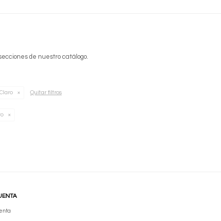
 secciones de nuestro catálogo.
Quitar filtros
 Claro
ro
UENTA
enta