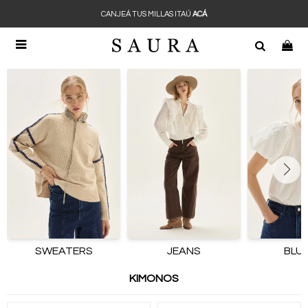
CANJEÁ TUS MILLAS ITAÚ
ACÁ

SWEATERS
JEANS
BLU
KIMONOS