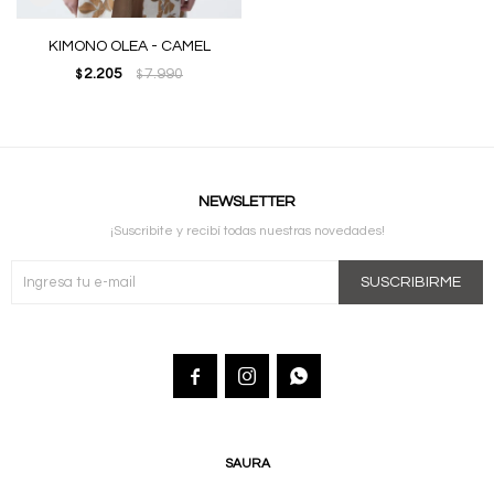
KIMONO OLEA - CAMEL
2.205
7.990
$
$
NEWSLETTER
¡Suscribite y recibí todas nuestras novedades!
SUSCRIBIRME



SAURA