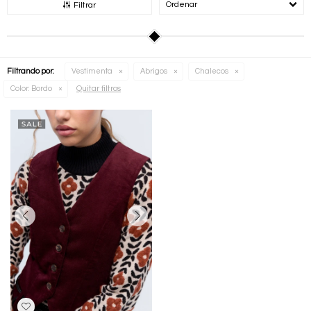
Recomendados
Filtrar
Filtrando por:
Vestimenta
Abrigos
Chalecos
Quitar filtros
Color:
Bordo