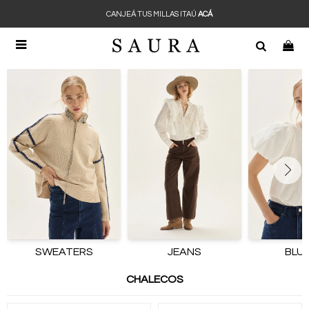
CANJEÁ TUS MILLAS ITAÚ
ACÁ

SWEATERS
JEANS
BLU
CHALECOS