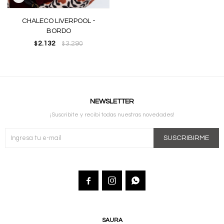
CHALECO LIVERPOOL -
BORDO
2.132
3.290
$
$
NEWSLETTER
¡Suscribite y recibí todas nuestras novedades!
SUSCRIBIRME



SAURA