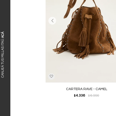
ACÁ
CANJEÁ TUS MILLAS ITAÚ
CARTERA RAVE - CAMEL
4.336
6.990
$
$