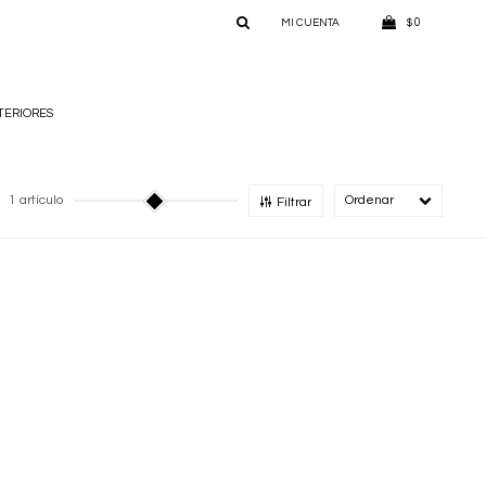
0
$
TERIORES
1 artículo
Recomendado
Filtrar