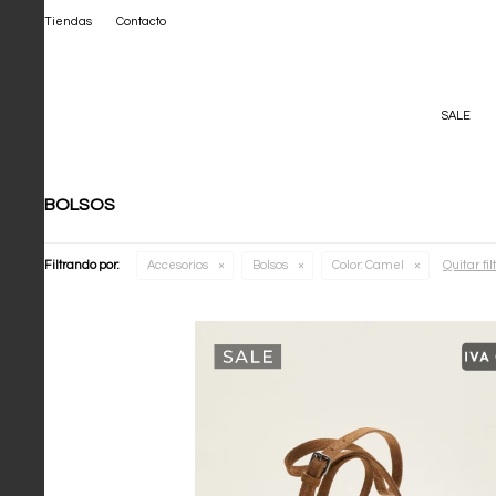
Tiendas
Contacto
SALE
BOLSOS
Quitar fil
Filtrando por:
Accesorios
Bolsos
Color:
Camel